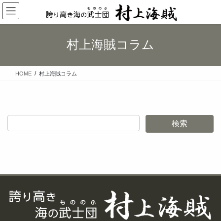
コ
ナ
ン
ビ
テ
ゲ
ン
ー
村上海賊コラム
ツ
シ
へ
ョ
ス
ン
HOME
村上海賊コラム
キ
に
ッ
移
プ
動