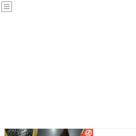
コ
ナ
ン
ビ
テ
ゲ
ン
ー
水軍鍋
ツ
シ
へ
ョ
ス
ン
HOME
海賊グルメ
水軍鍋
キ
に
ッ
移
プ
動
水軍鍋
村上海賊が出陣の前夜に食べたと言われる「水軍鍋」は、八方の
敵を喰うという意味でタコが入っているのが特徴です。その他に
もたくさんの新鮮な魚介類や海藻が入っています。
酒盛りが終わると、鍋の中に麦飯を入れて食べたとも言われてい
ます。