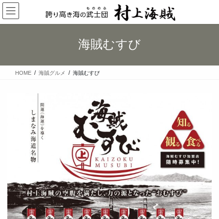
コ
ナ
ン
ビ
テ
ゲ
ン
ー
海賊むすび
ツ
シ
へ
ョ
ス
ン
HOME
海賊グルメ
海賊むすび
キ
に
ッ
移
プ
動