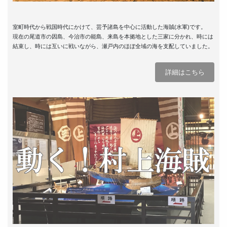
室町時代から戦国時代にかけて、芸予諸島を中心に活動した海賊(水軍)です。
現在の尾道市の因島、今治市の能島、来島を本拠地とした三家に分かれ、時には
結束し、時には互いに戦いながら、瀬戸内のほぼ全域の海を支配していました。
詳細はこちら