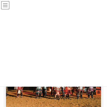
コ
ナ
ン
ビ
テ
ゲ
ン
ー
top1
ツ
シ
へ
ョ
ス
ン
HOME
top1
キ
に
ッ
移
プ
動