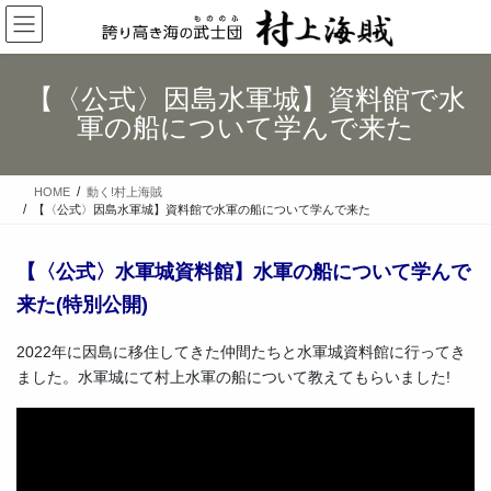
コ
ナ
ン
ビ
テ
ゲ
ン
ー
【〈公式〉因島水軍城】資料館で水
ツ
シ
軍の船について学んで来た
へ
ョ
ス
ン
キ
に
HOME
動く!村上海賊
ッ
移
【〈公式〉因島水軍城】資料館で水軍の船について学んで来た
プ
動
【〈公式〉水軍城資料館】水軍の船について学んで
来た(特別公開)
2022年に因島に移住してきた仲間たちと水軍城資料館に行ってき
ました。水軍城にて村上水軍の船について教えてもらいました!