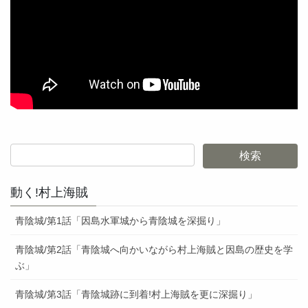
動く!村上海賊
青陰城/第1話「因島水軍城から青陰城を深掘り」
青陰城/第2話「青陰城へ向かいながら村上海賊と因島の歴史を学
ぶ」
青陰城/第3話「青陰城跡に到着!村上海賊を更に深掘り」