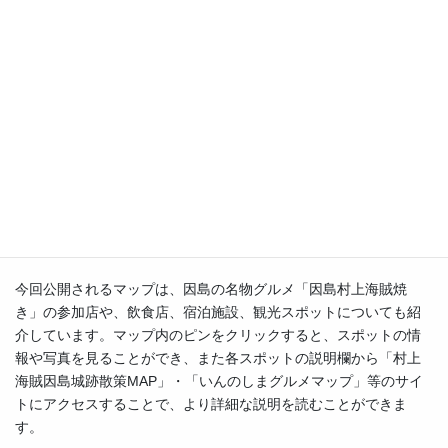
「Stroly」を活用して、因島城跡散策マップを公開しました。
「Stroly」は、株式会社Stroly(ストローリー)が運営するサービス
で、手書きのイラスト地図に位置情報(GPS)を連動させることがで
きるものです。
村上海賊は、室町時代から戦国時代にかけて、芸予諸島を中心に
活動を行っていた海賊です。
因島には『因島村上氏』の居城跡とされる箇所が多数あり、海上
の監視のため島々や船と連絡を取り合うために、海を望める山頂
付近に構えられていたとされています。
現在ではお城としての全容は残っていませんが、切岸や削平地な
どで当時の様子を思い起こすことができます。
今回公開されるマップは、因島の名物グルメ「因島村上海賊焼
き」の参加店や、飲食店、宿泊施設、観光スポットについても紹
介しています。マップ内のピンをクリックすると、スポットの情
報や写真を見ることができ、また各スポットの説明欄から「村上
海賊因島城跡散策MAP」・「いんのしまグルメマップ」等のサイ
トにアクセスすることで、より詳細な説明を読むことができま
す。