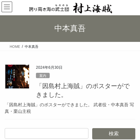
コ
ナ
ン
ビ
テ
ゲ
ン
ー
中本真吾
ツ
シ
へ
ョ
ス
ン
HOME
中本真吾
キ
に
ッ
移
プ
動
2024年6月30日
案内
「因島村上海賊」のポスターがで
きました。
「因島村上海賊」のポスターができました。 武者役・中本真吾 写
真・栗山主税